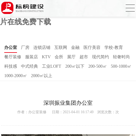
香蕉视频免费在线下载,香蕉视频污版在线
观看,香蕉视频免费下载黄,香蕉视频APP污
片在线免费下载
办公室
厂房
连锁店铺
互联网
金融
医疗美容
学校-教育
餐厅装修
服装店
KTV
会所
展厅
超市
现代简约
轻奢时尚
科技感
中式经典
工业LOFT
200㎡以下
200-500㎡
500-1000㎡
1000-2000㎡
2000㎡以上
深圳振业集团办公室
作者：
办公室装修
日期：2021-04-01 16:17:49 浏览次数：
次