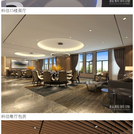
科信15楼展厅
科信餐厅包房