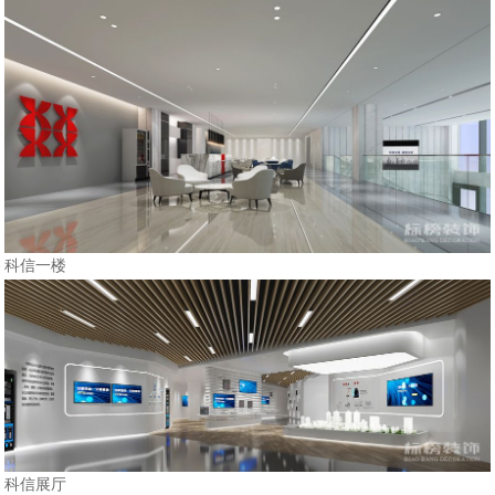
科信一楼
科信展厅