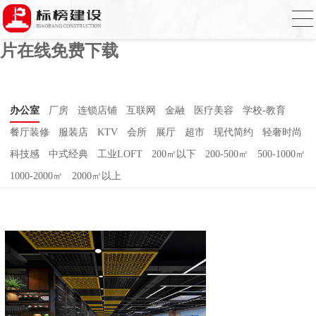
香蕉视频免费在线下载,香蕉视频污版在线
观看,香蕉视频免费下载黄,香蕉视频APP污
片在线免费下载
办公室
厂房
连锁店铺
互联网
金融
医疗美容
学校-教育
餐厅装修
服装店
KTV
会所
展厅
超市
现代简约
轻奢时尚
科技感
中式经典
工业LOFT
200㎡以下
200-500㎡
500-1000㎡
1000-2000㎡
2000㎡以上