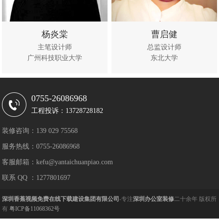
杨炎棠
曹启健
主笔设计师
总监设计师
广州科技职业大学
东北大学
立即咨
查看作
立即咨
查看作
询
品
询
品
0755-26086968
工程投诉：13728728182
装修咨询：139 029 75568
服务热线：0755-26086968
客服邮箱：kefu@yantaichuanpiao.com
联系 QQ ：1277801697
深圳香蕉视频免费在线下载建设集团有限公司
-专注
深圳办公室装修
二十余年 版权所
有
粤ICP备11068362号