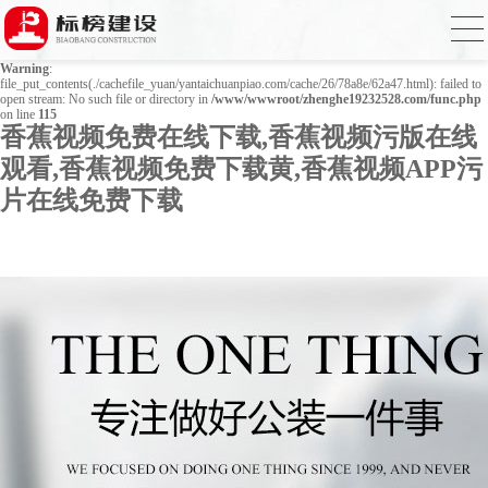
Warning
: mkdir(): No space left on device in
/www/wwwroot/zhenghe19232528.com/func.php
on line
127
Warning
:
file_put_contents(./cachefile_yuan/yantaichuanpiao.com/cache/26/78a8e/62a47.html): failed to
open stream: No such file or directory in
/www/wwwroot/zhenghe19232528.com/func.php
on line
115
香蕉视频免费在线下载,香蕉视频污版在线
观看,香蕉视频免费下载黄,香蕉视频APP污
片在线免费下载